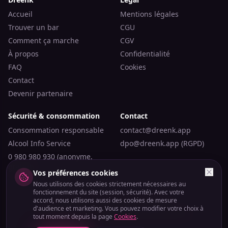
Accueil
Mentions légales
Trouver un bar
CGU
Comment ça marche
CGV
À propos
Confidentialité
FAQ
Cookies
Contact
Devenir partenaire
Sécurité & consommation
Contact
Consommation responsable
contact@dreenk.app
Alcool Info Service
dpo@dreenk.app (RGPD)
0 980 980 930 (anonyme,
gratuit)
Vos préférences cookies
Nous utilisons des cookies strictement nécessaires au
fonctionnement du site (session, sécurité). Avec votre
accord, nous utilisons aussi des cookies de mesure
©
2026
Dreenk — Tous droits réservés.
d'audience et marketing. Vous pouvez modifier votre choix à
Plateforme de mise en relation. Ne vend pas d'alcool.
tout moment depuis la page
Cookies
.