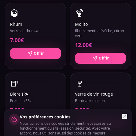
🥃
🍹
Rhum
Mojito
Verre de rhum 4cl
Rhum, menthe fraîche, citron
vert
7.00
€
12.00
€
Offrir
Offrir
🍺
🍷
Bière IPA
Verre de vin rouge
Pression 33cl
Bordeaux maison
7.00
€
8.00
€
Vos préférences cookies
Offrir
Offrir
Nous utilisons des cookies strictement nécessaires au
fonctionnement du site (session, sécurité). Avec votre
accord, nous utilisons aussi des cookies de mesure