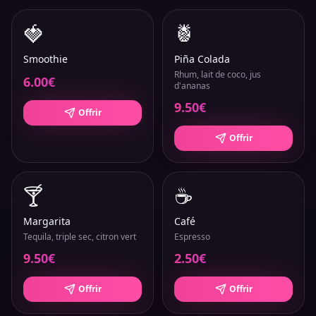
🍓
🍍
Smoothie
Piña Colada
Rhum, lait de coco, jus
6.00
€
d'ananas
9.50
€
Offrir
Offrir
🍸
☕
Margarita
Café
Tequila, triple sec, citron vert
Espresso
9.50
€
2.50
€
Offrir
Offrir